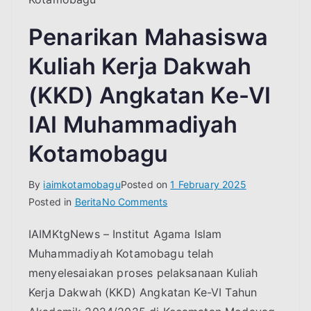
Penarikan Mahasiswa
Kuliah Kerja Dakwah
(KKD) Angkatan Ke-VI
IAI Muhammadiyah
Kotamobagu
By
iaimkotamobagu
Posted on
1 February 2025
on
Posted in
Berita
No Comments
Penarikan
IAIMKtgNews – Institut Agama Islam
Mahasiswa
Muhammadiyah Kotamobagu telah
Kuliah
Kerja
menyelesaiakan proses pelaksanaan Kuliah
Dakwah
Kerja Dakwah (KKD) Angkatan Ke-VI Tahun
(KKD)