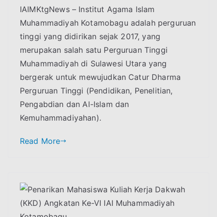
IAIMKtgNews – Institut Agama Islam
University
Muhammadiyah Kotamobagu adalah perguruan
World
Rank
tinggi yang didirikan sejak 2017, yang
Versi
merupakan salah satu Perguruan Tinggi
Webometrics:
Muhammadiyah di Sulawesi Utara yang
IAI
bergerak untuk mewujudkan Catur Dharma
Muhammadiyah
Perguruan Tinggi (Pendidikan, Penelitian,
Kotamobagu
Pengabdian dan Al-Islam dan
salah
Kemuhammadiyahan).
satunya
Read More