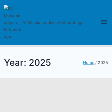
Skip
to
content
IAI
IAI Muhammadiyah Kotamobagu
Muhammadiyah
Kotamobagu
Year:
2025
Home
2025