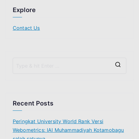
Explore
Contact Us
S
e
a
r
Recent Posts
c
h
Peringkat University World Rank Versi
f
Webometrics: IAI Muhammadiyah Kotamobagu
o
salah satunya