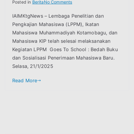
on
Posted in
Berita
No Comments
LPPM
IAIMKtgNews – Lembaga Penelitian dan
Goes
Pengkajian Mahasiswa (LPPM), Ikatan
To
School
Mahasiswa Muhammadiyah Kotamobagu, dan
:
Mahasiswa KIP telah selesai melaksanakan
Bedah
Kegiatan LPPM Goes To School : Bedah Buku
Buku
dan Sosialisasi Penerimaan Mahasiswa Baru.
“berani
Selasa, 21/1/2025
tidak
di
Read More
sukai”
Sukses
di
Gelar