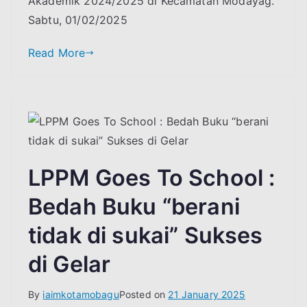
Akademik 2024/2025 di Kecamatan Modayag.
Angkatan
Sabtu, 01/02/2025
Ke-
VI
Read More
IAI
Muhammadiyah
Kotamobagu
LPPM Goes To School :
Bedah Buku “berani
tidak di sukai” Sukses
di Gelar
By
iaimkotamobagu
Posted on
21 January 2025