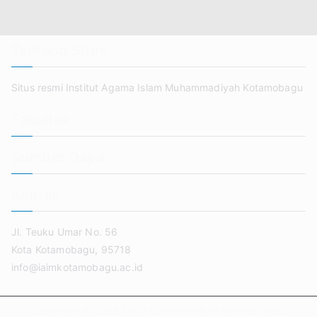
Tentang Situs
Situs resmi Institut Agama Islam Muhammadiyah Kotamobagu
Fakultas
Sumber Daya
Kontak
Jl. Teuku Umar No. 56
Kota Kotamobagu, 95718
info@iaimkotamobagu.ac.id
Copyright © 2026 |
IAI Muhammadiyah Kotamobagu
.