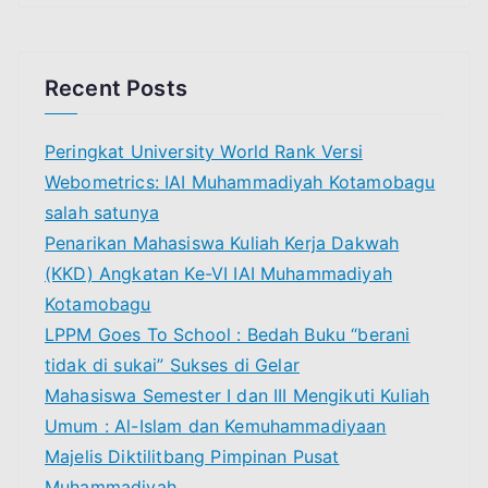
e
a
r
Recent Posts
c
h
Peringkat University World Rank Versi
f
Webometrics: IAI Muhammadiyah Kotamobagu
o
salah satunya
r
Penarikan Mahasiswa Kuliah Kerja Dakwah
:
(KKD) Angkatan Ke-VI IAI Muhammadiyah
Kotamobagu
LPPM Goes To School : Bedah Buku “berani
tidak di sukai” Sukses di Gelar
Mahasiswa Semester I dan III Mengikuti Kuliah
Umum : Al-Islam dan Kemuhammadiyaan
Majelis Diktilitbang Pimpinan Pusat
Muhammadiyah