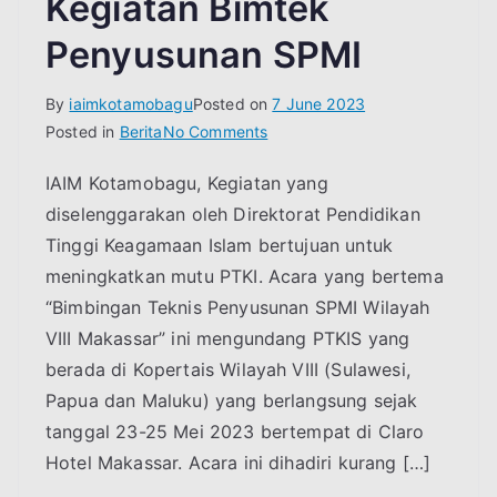
Kegiatan Bimtek
Penyusunan SPMI
By
iaimkotamobagu
Posted on
7 June 2023
on
Posted in
Berita
No Comments
LPM
IAIM Kotamobagu, Kegiatan yang
IAI
diselenggarakan oleh Direktorat Pendidikan
Muhammadiyah
Kotamobagu
Tinggi Keagamaan Islam bertujuan untuk
Mengikuti
meningkatkan mutu PTKI. Acara yang bertema
Kegiatan
“Bimbingan Teknis Penyusunan SPMI Wilayah
Bimtek
VIII Makassar” ini mengundang PTKIS yang
Penyusunan
berada di Kopertais Wilayah VIII (Sulawesi,
SPMI
Papua dan Maluku) yang berlangsung sejak
tanggal 23-25 Mei 2023 bertempat di Claro
Hotel Makassar. Acara ini dihadiri kurang […]