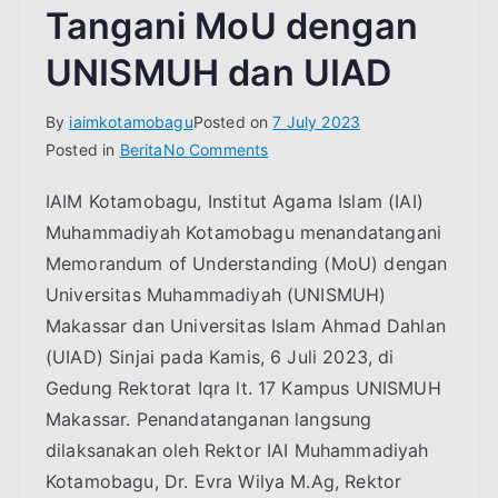
Tangani MoU dengan
UNISMUH dan UIAD
By
iaimkotamobagu
Posted on
7 July 2023
on
Posted in
Berita
No Comments
Rektor
IAIM Kotamobagu, Institut Agama Islam (IAI)
IAI
Muhammadiyah Kotamobagu menandatangani
Muhammadiyah
Kotamobagu
Memorandum of Understanding (MoU) dengan
Tanda
Universitas Muhammadiyah (UNISMUH)
Tangani
Makassar dan Universitas Islam Ahmad Dahlan
MoU
(UIAD) Sinjai pada Kamis, 6 Juli 2023, di
dengan
Gedung Rektorat Iqra lt. 17 Kampus UNISMUH
UNISMUH
Makassar. Penandatanganan langsung
dan
dilaksanakan oleh Rektor IAI Muhammadiyah
UIAD
Kotamobagu, Dr. Evra Wilya M.Ag, Rektor