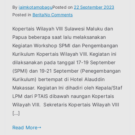
By
iaimkotamobagu
Posted on
22 September 2023
on
Posted in
Berita
No Comments
Kegiatan
Kopertais Wilayah VIII Sulawesi Maluku dan
Workshop
Papua beberapa saat lalu melaksanakan
SPMI
dan
Kegiatan Workshop SPMI dan Pengembangan
Pengembangan
Kurikulum Kopertais Wilayah VIII. Kegiatan ini
Kurikulum
dilaksanakan pada tanggal 17-19 September
(SPMI) dan 19-21 September (Penegembangan
Kurikulum) bertempat di Hotel Alauddin
Makassar. Kegiatan Ini dihadiri oleh Kepala/Staf
LPM dari PTAIS dibawah naungan Kopertais
Wilayah VIII. Sekretaris Kopertais Wilayah VIII
[…]
Read More