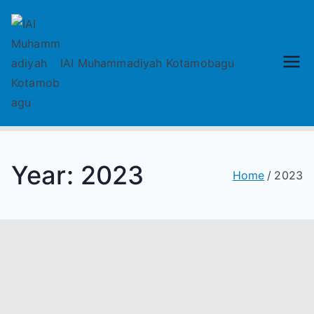
Skip
to
content
IAI
IAI Muhammadiyah Kotamobagu
Muhammadiyah
Kotamobagu
Year:
2023
Home
2023